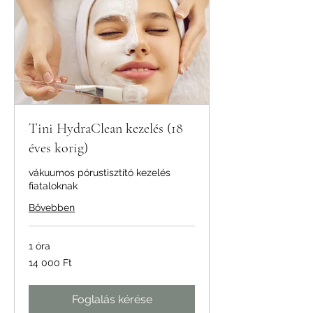
Tini HydraClean kezelés (18
éves korig)
vákuumos pórustisztító kezelés
fiataloknak
Bővebben
1 óra
14 000
14 000 Ft
magyar
forint
Foglalás kérése