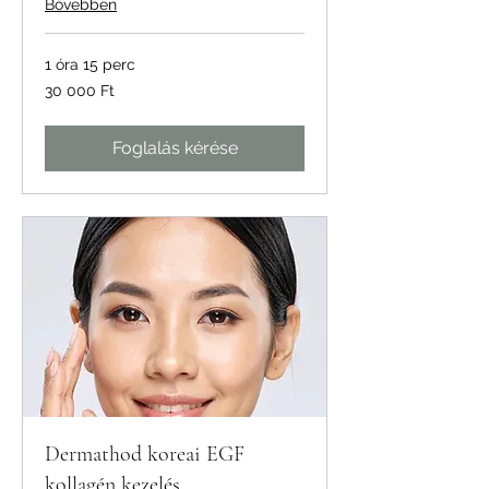
Bővebben
1 óra 15 perc
30 000
30 000 Ft
magyar
forint
Foglalás kérése
Dermathod koreai EGF
kollagén kezelés