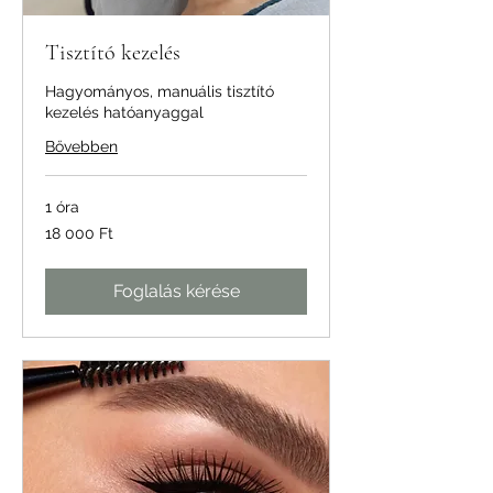
Tisztító kezelés
Hagyományos, manuális tisztító
kezelés hatóanyaggal
Bővebben
1 óra
18 000
18 000 Ft
magyar
forint
Foglalás kérése