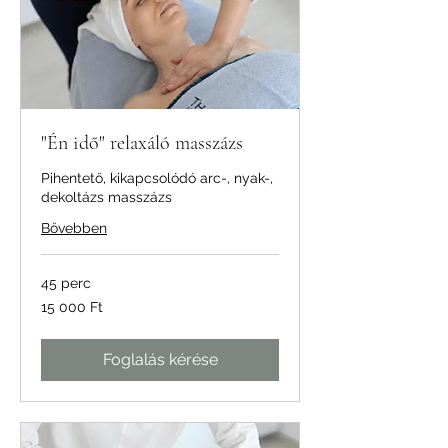
"Én idő" relaxáló masszázs
Pihentető, kikapcsolódó arc-, nyak-,
dekoltázs masszázs
Bővebben
45 perc
15 000
15 000 Ft
magyar
forint
Foglalás kérése