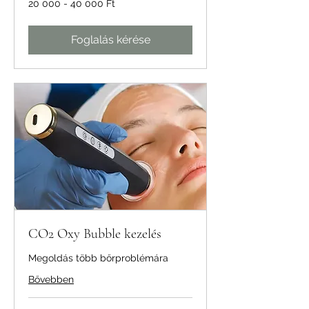
20 000 - 40 000 Ft
000
-
40
000
Ft
Foglalás kérése
CO2 Oxy Bubble kezelés
Megoldás több bőrproblémára
Bővebben