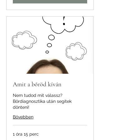
Amit a bőröd kíván
Nem tudod mit válassz?
Bőrdiagnosztika után segítek
dönteni!
Bővebben
1 óra 15 perc
20