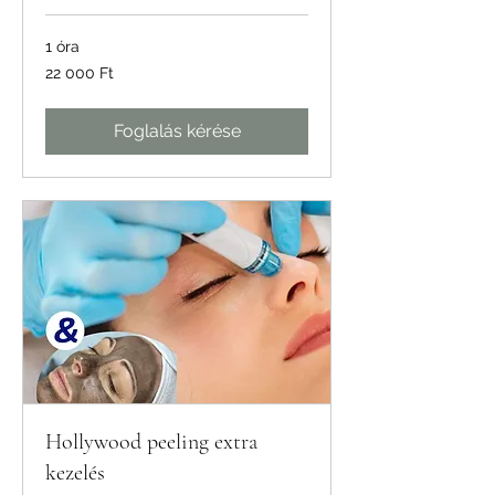
1 óra
22 000
22 000 Ft
magyar
forint
Foglalás kérése
Hollywood peeling extra
kezelés