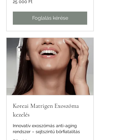
25 000 Ft
magyar
forint
Foglalás kérése
Koreai Matrigen Exoszóma
kezelés
Innovatív exoszómás anti-aging
rendszer – sejtszintű bőrfiatalítás