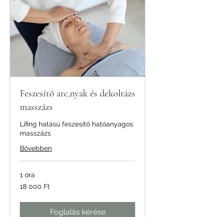
Feszesítő arc,nyak és dekoltázs
masszázs
Lifing hatású feszesítő hatóanyagos
masszázs
Bővebben
1 óra
18 000
18 000 Ft
magyar
forint
Foglalás kérése