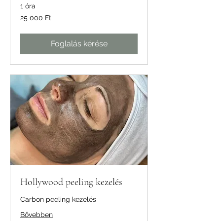
1 óra
25 000
25 000 Ft
magyar
forint
Foglalás kérése
Hollywood peeling kezelés
Carbon peeling kezelés
Bővebben