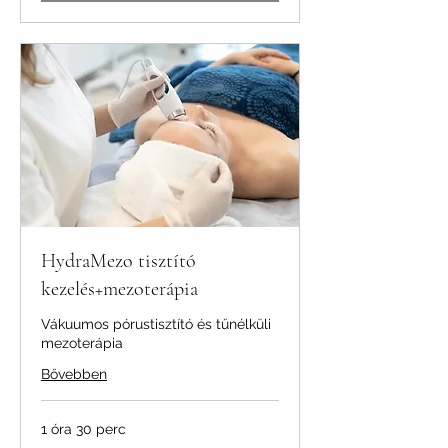
HydraMezo tisztító
kezelés+mezoterápia
Vákuumos pórustisztító és tűnélküli
mezoterápia
Bővebben
1 óra 30 perc
25 000