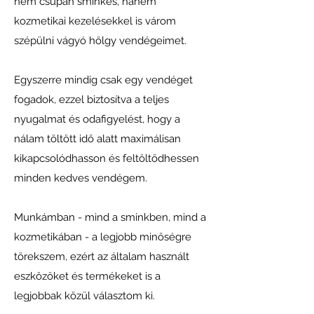
nem csupán sminkes, hanem
kozmetikai kezelésekkel is várom
szépülni vágyó hölgy vendégeimet.
Egyszerre mindig csak egy vendéget
fogadok, ezzel biztosítva a teljes
nyugalmat és odafigyelést, hogy a
nálam töltött idő alatt maximálisan
kikapcsolódhasson és feltöltődhessen
minden kedves vendégem.
Munkámban - mind a sminkben, mind a
kozmetikában - a legjobb minőségre
törekszem, ezért az általam használt
eszközöket és termékeket is a
legjobbak közül választom ki.