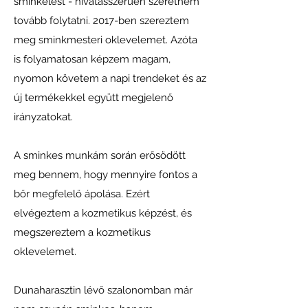
sminkelést - hivatásszerűen szeretném
tovább folytatni. 2017-ben szereztem
meg sminkmesteri oklevelemet. Azóta
is folyamatosan képzem magam,
nyomon követem a napi trendeket és az
új termékekkel együtt megjelenő
irányzatokat.
A sminkes munkám során erősödött
meg bennem, hogy mennyire fontos a
bőr megfelelő ápolása. Ezért
elvégeztem a kozmetikus képzést, és
megszereztem a kozmetikus
oklevelemet.
Dunaharasztin lévő szalonomban már