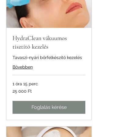
HydraClean vákuumos
tisztító kezelés
Tavaszi-nyári bőrfelkészítő kezelés
Bővebben
1 óra 15 perc
25 000
25 000 Ft
magyar
forint
Foglalás kérése