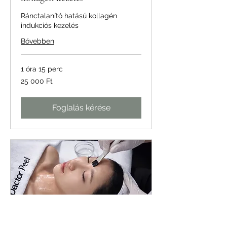
Ránctalanító hatású kollagén
indukciós kezelés
Bővebben
1 óra 15 perc
25 000
25 000 Ft
magyar
forint
Foglalás kérése