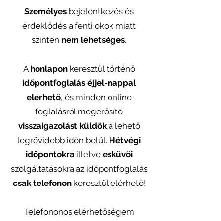
Személyes
bejelentkezés és
érdeklődés a fenti okok miatt
szintén
nem lehetséges
.
A
honlapon
keresztül történő
időpontfoglalás éjjel-nappal
elérhető
, és minden online
foglalásról megerősítő
visszaigazolást küldök
a lehető
legrövidebb időn belül.
Hétvégi
időpontokra
illetve
esküvői
szolgáltatásokra az időpontfoglalás
csak telefonon
keresztül elérhető!
Telefononos elérhetőségem