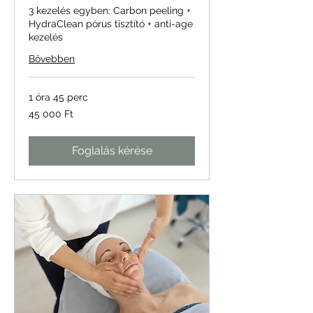
3 kezelés egyben: Carbon peeling +
HydraClean pórus tisztító + anti-age
kezelés
Bővebben
1 óra 45 perc
45 000
45 000 Ft
magyar
forint
Foglalás kérése